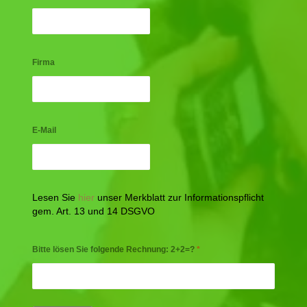
Firma
E-Mail
Lesen Sie
hier
unser Merkblatt zur Informationspflicht
gem. Art. 13 und 14 DSGVO
Bitte lösen Sie folgende Rechnung: 2+2=?
*