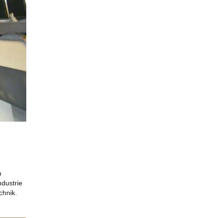
m
ndustrie
chnik.