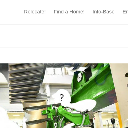
Relocate!
Find a Home!
Info-Base
En