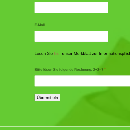
E-Mail
Lesen Sie
hier
unser Merkblatt zur Informationspfl
Bitte lösen Sie folgende Rechnung: 2+2=?
*