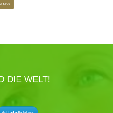
d More
 DIE WELT!
Auf LinkedIn folgen