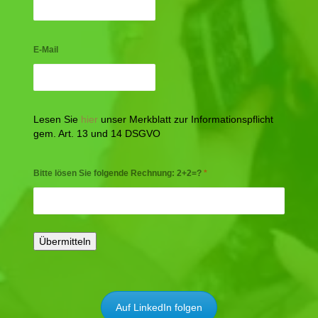
E-Mail
Lesen Sie
hier
unser Merkblatt zur Informationspflicht
gem. Art. 13 und 14 DSGVO
Bitte lösen Sie folgende Rechnung: 2+2=?
*
Auf LinkedIn folgen