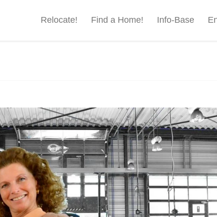
Relocate!
Find a Home!
Info-Base
En