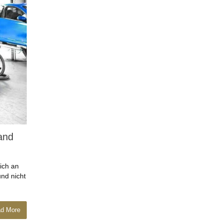
and
ich an
nd nicht
d More