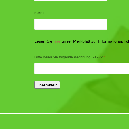
E-Mail
Lesen Sie
hier
unser Merkblatt zur Informationspfl
Bitte lösen Sie folgende Rechnung: 2+2=?
*