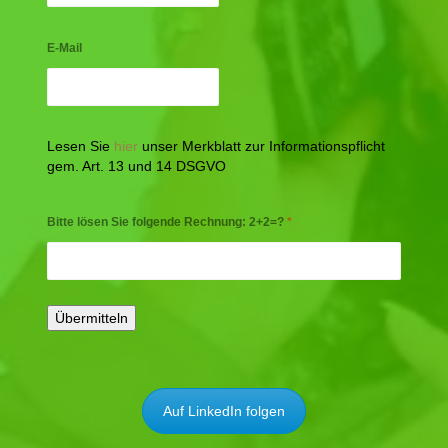
E-Mail
Lesen Sie
hier
unser Merkblatt zur Informationspflicht
gem. Art. 13 und 14 DSGVO
Bitte lösen Sie folgende Rechnung: 2+2=?
*
Auf LinkedIn folgen