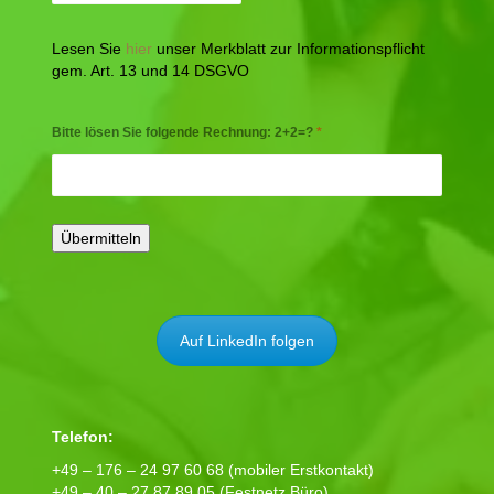
Lesen Sie
hier
unser Merkblatt zur Informationspflicht
gem. Art. 13 und 14 DSGVO
Bitte lösen Sie folgende Rechnung: 2+2=?
*
Auf LinkedIn folgen
Telefon:
+49 – 176 – 24 97 60 68 (mobiler Erstkontakt)
+49 – 40 – 27 87 89 05 (Festnetz Büro)