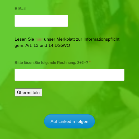
E-Mail
Lesen Sie
hier
unser Merkblatt zur Informationspflicht
gem. Art. 13 und 14 DSGVO
Bitte lösen Sie folgende Rechnung: 2+2=?
*
Auf LinkedIn folgen