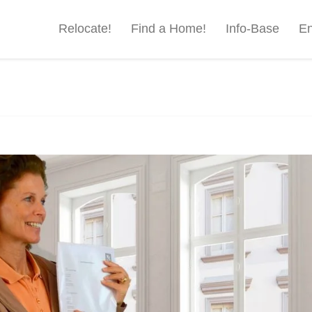
Relocate!
Find a Home!
Info-Base
En