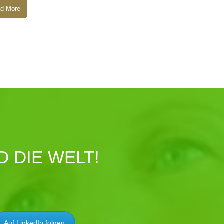
d More
 DIE WELT!
Auf LinkedIn folgen