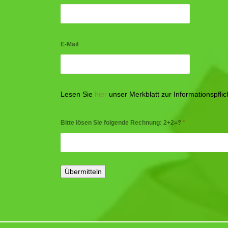
E-Mail
Lesen Sie
hier
unser Merkblatt zur Informationspfl
Bitte lösen Sie folgende Rechnung: 2+2=?
*