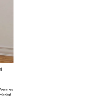
i
 Wenn es
kündigt