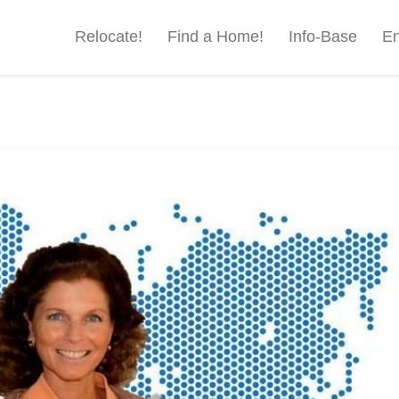
Relocate!
Find a Home!
Info-Base
En