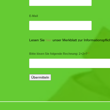
E-Mail
Lesen Sie
hier
unser Merkblatt zur Informationspfl
Bitte lösen Sie folgende Rechnung: 2+2=?
*