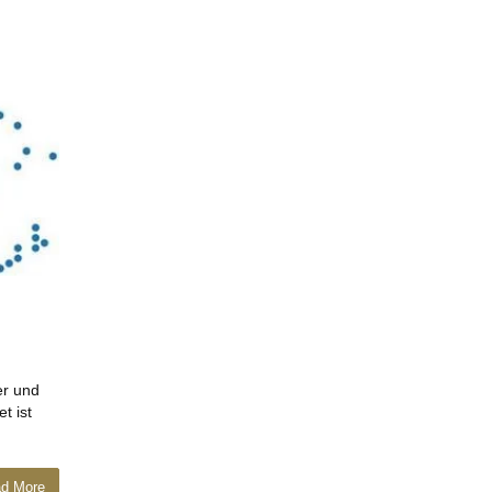
er und
t ist
d More