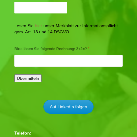
Lesen Sie
hier
unser Merkblatt zur Informationspflicht
gem. Art. 13 und 14 DSGVO
Bitte lösen Sie folgende Rechnung: 2+2=?
*
Auf LinkedIn folgen
Telefon: