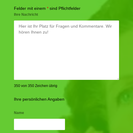
Felder mit einem
*
sind Pflichtfelder
Ihre Nachricht
350 von 350 Zeichen übrig
Ihre persönlichen Angaben
Name