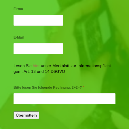
Firma
E-Mail
Lesen Sie
hier
unser Merkblatt zur Informationspflicht
gem. Art. 13 und 14 DSGVO
Bitte lösen Sie folgende Rechnung: 2+2=?
*