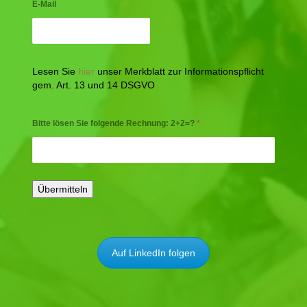
E-Mail
Lesen Sie
hier
unser Merkblatt zur Informationspflicht
gem. Art. 13 und 14 DSGVO
Bitte lösen Sie folgende Rechnung: 2+2=?
*
Auf LinkedIn folgen