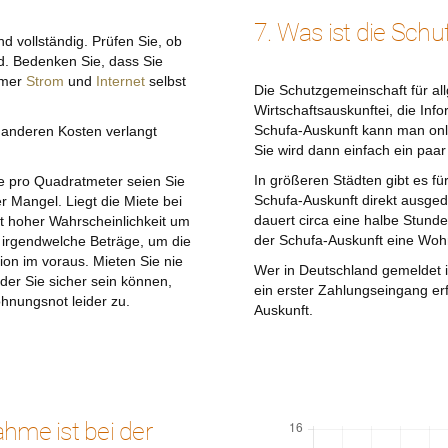
7. Was ist die Schu
d vollständig. Prüfen Sie, ob
d. Bedenken Sie, dass Sie
mmer
Strom
und
Internet
selbst
Die Schutzgemeinschaft für all
Wirtschaftsauskunftei, die In
Schufa-Auskunft kann man onli
anderen Kosten verlangt
Sie wird dann einfach ein paar
In größeren Städten gibt es fü
te pro Quadratmeter seien Sie
Schufa-Auskunft direkt ausge
er Mangel. Liegt die Miete bei
dauert circa eine halbe Stund
it hoher Wahrscheinlichkeit um
der Schufa-Auskunft eine Woh
e irgendwelche Beträge, um die
on im voraus. Mieten Sie nie
Wer in Deutschland gemeldet i
 der Sie sicher sein können,
ein erster Zahlungseingang er
hnungsnot leider zu.
Auskunft.
ahme ist bei der