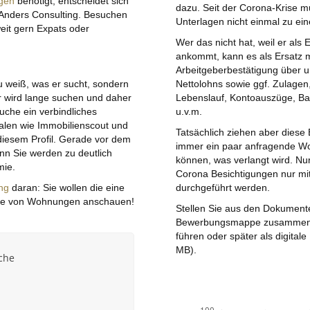
gen
benötigt, entscheidet sich
dazu. Seit der Corona-Krise
Anders Consulting. Besuchen
Unterlagen nicht einmal zu ein
eit gern Expats oder
Wer das nicht hat, weil er al
ankommt, kann es als Ersatz 
Arbeitgeberbestätigung über u
 weiß, was er sucht, sondern
Nettolohns sowie ggf. Zulagen
er wird lange suchen und daher
Lebenslauf, Kontoauszüge, Ba
Suche ein verbindliches
u.v.m.
alen wie Immobilienscout und
Tatsächlich ziehen aber diese
diesem Profil. Gerade vor dem
immer ein paar anfragende Wo
enn Sie werden zu deutlich
können, was verlangt wird. Nu
mie.
Corona Besichtigungen nur mi
ng
daran: Sie wollen die eine
durchgeführt werden.
erte von Wohnungen anschauen!
Stellen Sie aus den Dokumente
Bewerbungsmappe zusammen, di
führen oder später als digital
MB).
che