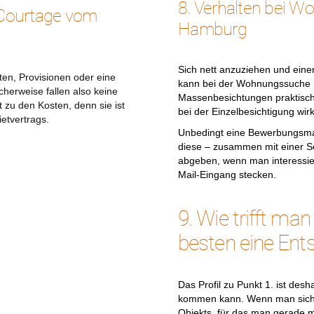
8. Verhalten bei W
 Courtage vom
Hamburg
Sich nett anzuziehen und eine
en, Provisionen oder eine
kann bei der Wohnungssuche i
cherweise fallen also keine
Massenbesichtungen praktisch 
t zu den Kosten, denn sie ist
bei der Einzelbesichtigung wir
etvertrags.
Unbedingt eine Bewerbungsma
diese – zusammen mit einer Se
abgeben, wenn man interessiert
Mail-Eingang stecken.
9. Wie trifft m
besten eine Ent
Das Profil zu Punkt 1. ist des
kommen kann. Wenn man sich e
Objekts, für das man gerade m