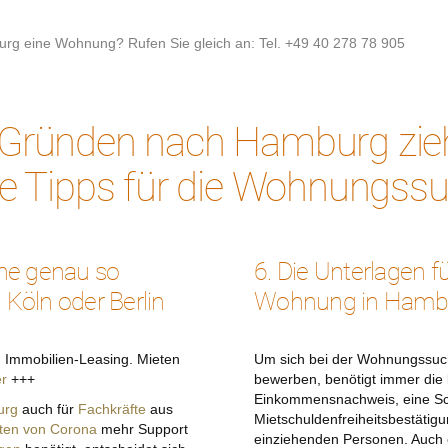
urg eine Wohnung? Rufen Sie gleich an: Tel. +49 40 278 78 905
n Gründen nach Hamburg zie
se Tipps für die Wohnungssu
he genau so
6. Die Unterlagen 
 Köln oder Berlin
Wohnung in Hamb
ch Immobilien-Leasing. Mieten
Um sich bei der Wohnungssuch
er
+++
bewerben, benötigt immer die
Einkommensnachweis, eine Sc
urg
auch für
Fachkräfte
aus
Mietschuldenfreiheitsbestätig
ten von Corona
mehr Support
einziehenden Personen. Auch e