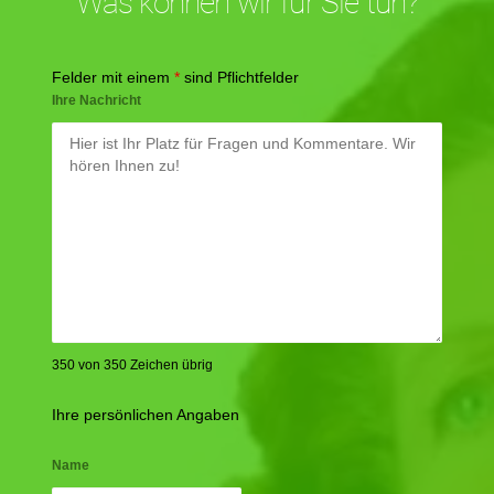
Was können wir für Sie tun?
Felder mit einem
*
sind Pflichtfelder
Ihre Nachricht
350 von 350 Zeichen übrig
Ihre persönlichen Angaben
Name