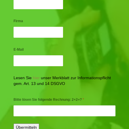
Firma
E-Mail
Lesen Sie
hier
unser Merkblatt zur Informationspflicht
gem. Art. 13 und 14 DSGVO
Bitte lösen Sie folgende Rechnung: 2+2=?
*