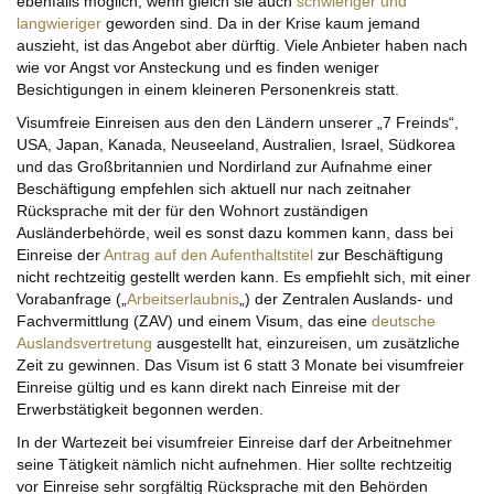
ebenfalls möglich, wenn gleich sie auch
schwieriger und
langwieriger
geworden sind. Da in der Krise kaum jemand
auszieht, ist das Angebot aber dürftig. Viele Anbieter haben nach
wie vor Angst vor Ansteckung und es finden weniger
Besichtigungen in einem kleineren Personenkreis statt.
Visumfreie Einreisen aus den den Ländern unserer „7 Freinds“,
USA, Japan, Kanada, Neuseeland, Australien, Israel, Südkorea
und das Großbritannien und Nordirland zur Aufnahme einer
Beschäftigung empfehlen sich aktuell nur nach zeitnaher
Rücksprache mit der für den Wohnort zuständigen
Ausländerbehörde, weil es sonst dazu kommen kann, dass bei
Einreise der
Antrag auf den Aufenthaltstitel
zur Beschäftigung
nicht rechtzeitig gestellt werden kann. Es empfiehlt sich, mit einer
Vorabanfrage („
Arbeitserlaubnis
„) der Zentralen Auslands- und
Fachvermittlung (ZAV) und einem Visum, das eine
deutsche
Auslandsvertretung
ausgestellt hat, einzureisen, um zusätzliche
Zeit zu gewinnen. Das Visum ist 6 statt 3 Monate bei visumfreier
Einreise gültig und es kann direkt nach Einreise mit der
Erwerbstätigkeit begonnen werden.
In der Wartezeit bei visumfreier Einreise darf der Arbeitnehmer
seine Tätigkeit nämlich nicht aufnehmen. Hier sollte rechtzeitig
vor Einreise sehr sorgfältig Rücksprache mit den Behörden