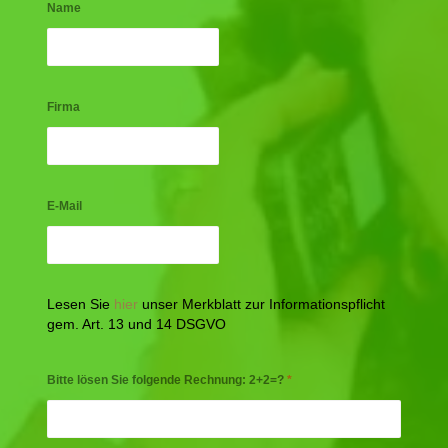
Name
Firma
E-Mail
Lesen Sie
hier
unser Merkblatt zur Informationspflicht
gem. Art. 13 und 14 DSGVO
Bitte lösen Sie folgende Rechnung: 2+2=?
*