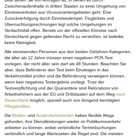
Bitte sehen Sie von Anfragen ab, in denen es durch
Zwischenaufenthalte in dritten Staaten zu einer Umgehung von
Einreiseverboten aus Virusvariantengebieten geht. Eine
Zurückverfolgung durch Einreisestempel, Flugtickets und
Übernachtungsrechnungen legt solche Umgehungen im
Verdachtsfall offen. Bereits vor der offiziellen Einreise nach
Deutschland gegen geltendes Recht zu verstoßen, ist beileibe
keine Kleinigkeit.
Alle einreisenden Personen aus den beiden Gefahren-Kategorien,
die älter als 12 Jahre müssen einen negativen PCR-Test
vorlegen, der nicht älter sein darf als 48 Stunden. Beachten Sie
aber, dass Beförderer den Test beim Einsteigen in das
Verkehrsmittel prüfen und die Beförderung verweigern können,
wenn kein negatives Testergebnis vorliegt. Trotz der
Testverpflichtung und der Quarantäne sind Relocations von
Arbeitnehmern aus der EU und Drittstaaten auf dem Weg
nach
Deutschland
möglich, speziell auch von dringend benötigten
Pflegekräften
.
Die
Melde
– und
Ausländerbehörden
haben flexible Wege
gefunden, ihre Dienstleistungen wieder im Publikumsverkehr
anbieten zu können, wobei verbindliche Terminbuchungen
verbindlich und lange Wartezeiten die Regel sind. Die meisten