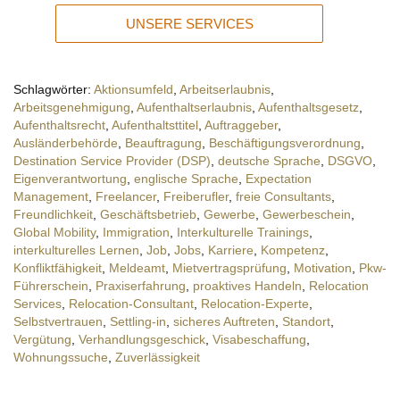
UNSERE SERVICES
Schlagwörter:
Aktionsumfeld
,
Arbeitserlaubnis
,
Arbeitsgenehmigung
,
Aufenthaltserlaubnis
,
Aufenthaltsgesetz
,
Aufenthaltsrecht
,
Aufenthaltsttitel
,
Auftraggeber
,
Ausländerbehörde
,
Beauftragung
,
Beschäftigungsverordnung
,
Destination Service Provider (DSP)
,
deutsche Sprache
,
DSGVO
,
Eigenverantwortung
,
englische Sprache
,
Expectation
Management
,
Freelancer
,
Freiberufler
,
freie Consultants
,
Freundlichkeit
,
Geschäftsbetrieb
,
Gewerbe
,
Gewerbeschein
,
Global Mobility
,
Immigration
,
Interkulturelle Trainings
,
interkulturelles Lernen
,
Job
,
Jobs
,
Karriere
,
Kompetenz
,
Konfliktfähigkeit
,
Meldeamt
,
Mietvertragsprüfung
,
Motivation
,
Pkw-
Führerschein
,
Praxiserfahrung
,
proaktives Handeln
,
Relocation
Services
,
Relocation-Consultant
,
Relocation-Experte
,
Selbstvertrauen
,
Settling-in
,
sicheres Auftreten
,
Standort
,
Vergütung
,
Verhandlungsgeschick
,
Visabeschaffung
,
Wohnungssuche
,
Zuverlässigkeit