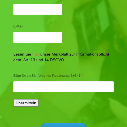
E-Mail
Lesen Sie
hier
unser Merkblatt zur Informationspflicht
gem. Art. 13 und 14 DSGVO
Bitte lösen Sie folgende Rechnung: 2+2=?
*