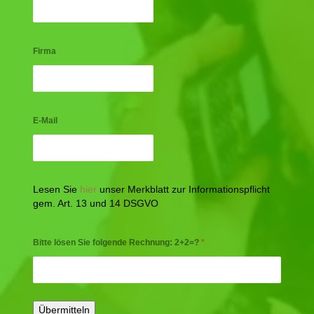
Firma
E-Mail
Lesen Sie
hier
unser Merkblatt zur Informationspflicht
gem. Art. 13 und 14 DSGVO
Bitte lösen Sie folgende Rechnung: 2+2=?
*