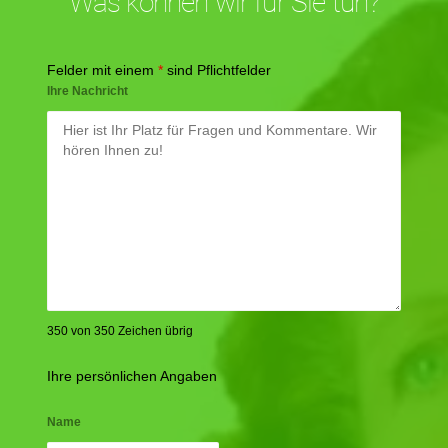
Was können wir für Sie tun?
Felder mit einem
*
sind Pflichtfelder
Ihre Nachricht
350 von 350 Zeichen übrig
Ihre persönlichen Angaben
Name