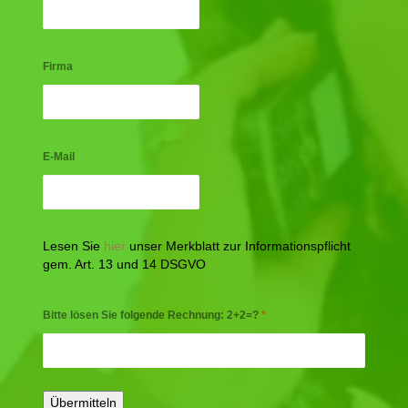
Firma
E-Mail
Lesen Sie
hier
unser Merkblatt zur Informationspflicht
gem. Art. 13 und 14 DSGVO
Bitte lösen Sie folgende Rechnung: 2+2=?
*