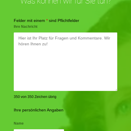
Was können wir für Sie tun?
Felder mit einem
*
sind Pflichtfelder
Ihre Nachricht
350 von 350 Zeichen übrig
Ihre persönlichen Angaben
Name