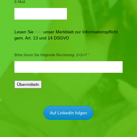
E-Mail
Lesen Sie
hier
unser Merkblatt zur Informationspflicht
gem. Art. 13 und 14 DSGVO
Bitte lösen Sie folgende Rechnung: 2+2=?
*
Auf LinkedIn folgen