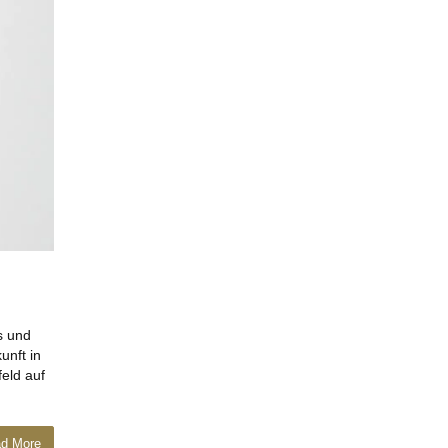
s und
unft in
eld auf
d More