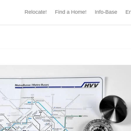
Relocate!
Find a Home!
Info-Base
En