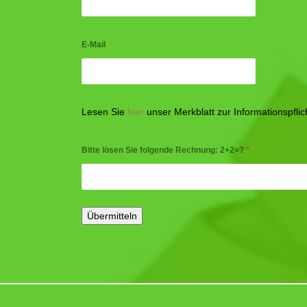
E-Mail
Lesen Sie
hier
unser Merkblatt zur Informationspfl
Bitte lösen Sie folgende Rechnung: 2+2=?
*