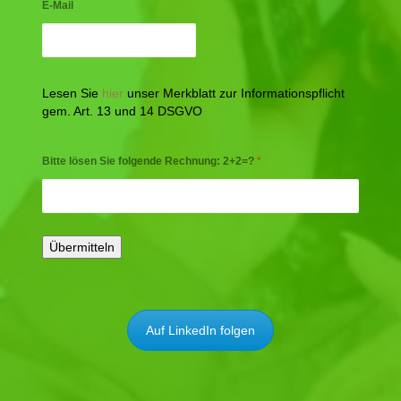
E-Mail
Lesen Sie
hier
unser Merkblatt zur Informationspflicht
gem. Art. 13 und 14 DSGVO
Bitte lösen Sie folgende Rechnung: 2+2=?
*
Auf LinkedIn folgen