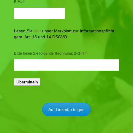
E-Mail
Lesen Sie
hier
unser Merkblatt zur Informationspflicht
gem. Art. 13 und 14 DSGVO
Bitte lösen Sie folgende Rechnung: 2+2=?
*
Auf LinkedIn folgen