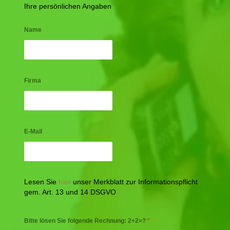
Ihre persönlichen Angaben
Name
Firma
E-Mail
Lesen Sie
hier
unser Merkblatt zur Informationspflicht
gem. Art. 13 und 14 DSGVO
Bitte lösen Sie folgende Rechnung: 2+2=?
*