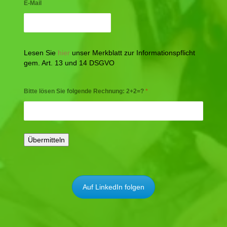
E-Mail
Lesen Sie
hier
unser Merkblatt zur Informationspflicht
gem. Art. 13 und 14 DSGVO
Bitte lösen Sie folgende Rechnung: 2+2=?
*
Auf LinkedIn folgen