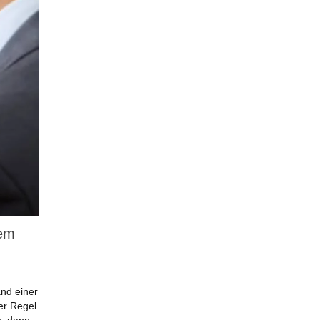
dem
and einer
er Regel