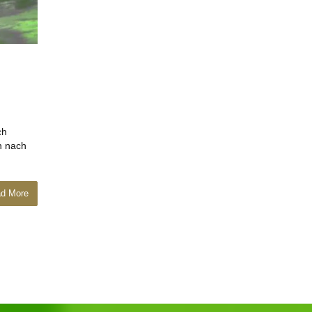
ch
n nach
d More