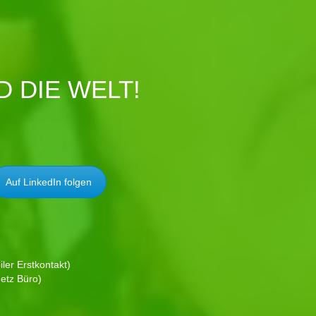
 DIE WELT!
Auf LinkedIn folgen
ler Erstkontakt)
etz Büro)