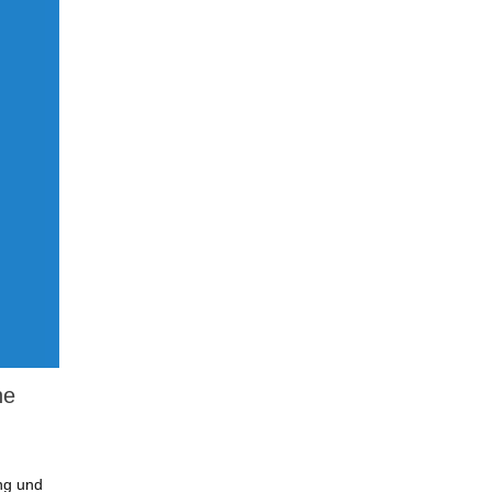
he
ng und