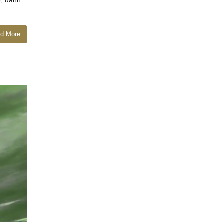
e, dann
d More