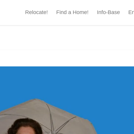
Relocate!
Find a Home!
Info-Base
En