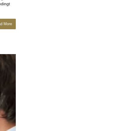
edingt
d More