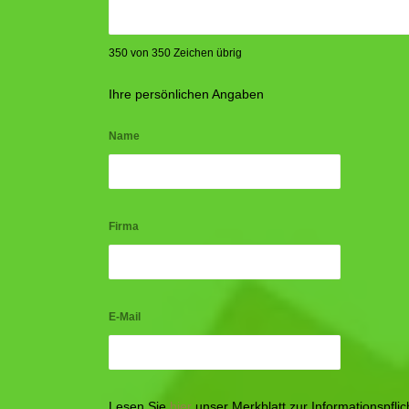
350 von 350 Zeichen übrig
Ihre persönlichen Angaben
Name
Firma
E-Mail
Lesen Sie
hier
unser Merkblatt zur Informationspfl