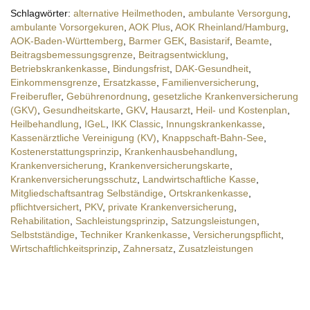
Schlagwörter:
alternative Heilmethoden
,
ambulante Versorgung
,
ambulante Vorsorgekuren
,
AOK Plus
,
AOK Rheinland/Hamburg
,
AOK-Baden-Württemberg
,
Barmer GEK
,
Basistarif
,
Beamte
,
Beitragsbemessungsgrenze
,
Beitragsentwicklung
,
Betriebskrankenkasse
,
Bindungsfrist
,
DAK-Gesundheit
,
Einkommensgrenze
,
Ersatzkasse
,
Familienversicherung
,
Freiberufler
,
Gebührenordnung
,
gesetzliche Krankenversicherung
(GKV)
,
Gesundheitskarte
,
GKV
,
Hausarzt
,
Heil- und Kostenplan
,
Heilbehandlung
,
IGeL
,
IKK Classic
,
Innungskrankenkasse
,
Kassenärztliche Vereinigung (KV)
,
Knappschaft-Bahn-See
,
Kostenerstattungsprinzip
,
Krankenhausbehandlung
,
Krankenversicherung
,
Krankenversicherungskarte
,
Krankenversicherungsschutz
,
Landwirtschaftliche Kasse
,
Mitgliedschaftsantrag Selbständige
,
Ortskrankenkasse
,
pflichtversichert
,
PKV
,
private Krankenversicherung
,
Rehabilitation
,
Sachleistungsprinzip
,
Satzungsleistungen
,
Selbstständige
,
Techniker Krankenkasse
,
Versicherungspflicht
,
Wirtschaftlichkeitsprinzip
,
Zahnersatz
,
Zusatzleistungen