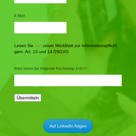
E-Mail
Lesen Sie
hier
unser Merkblatt zur Informationspflicht
gem. Art. 13 und 14 DSGVO
Bitte lösen Sie folgende Rechnung: 2+2=?
*
Auf LinkedIn folgen