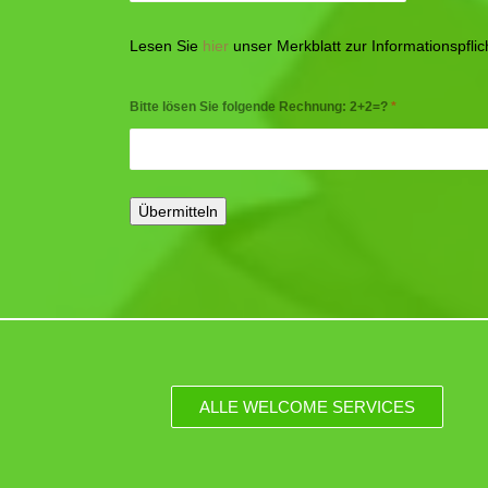
Lesen Sie
hier
unser Merkblatt zur Informationspfl
Bitte lösen Sie folgende Rechnung: 2+2=?
*
ALLE WELCOME SERVICES