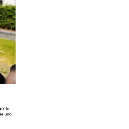
n? In
ise und