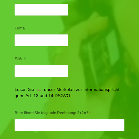
Firma
E-Mail
Lesen Sie
hier
unser Merkblatt zur Informationspflicht
gem. Art. 13 und 14 DSGVO
Bitte lösen Sie folgende Rechnung: 2+2=?
*