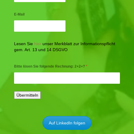
E-Mail
Lesen Sie
hier
unser Merkblatt zur Informationspflicht
gem. Art. 13 und 14 DSGVO
Bitte lösen Sie folgende Rechnung: 2+2=?
*
Auf LinkedIn folgen