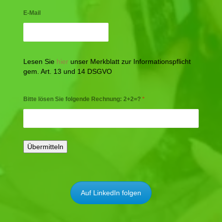
E-Mail
Lesen Sie
hier
unser Merkblatt zur Informationspflicht
gem. Art. 13 und 14 DSGVO
Bitte lösen Sie folgende Rechnung: 2+2=?
*
Auf LinkedIn folgen