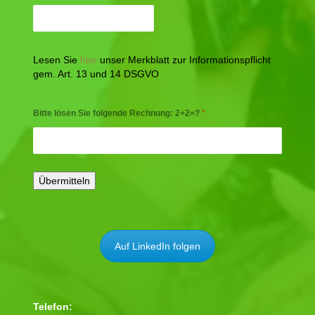
Lesen Sie
hier
unser Merkblatt zur Informationspflicht
gem. Art. 13 und 14 DSGVO
Bitte lösen Sie folgende Rechnung: 2+2=?
*
Auf LinkedIn folgen
Telefon: