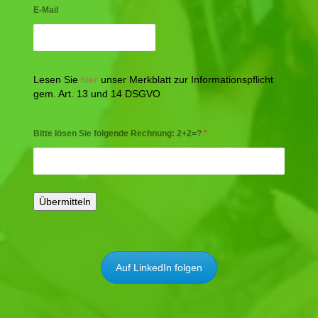
E-Mail
Lesen Sie
hier
unser Merkblatt zur Informationspflicht
gem. Art. 13 und 14 DSGVO
Bitte lösen Sie folgende Rechnung: 2+2=?
*
Auf LinkedIn folgen