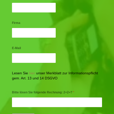
Firma
E-Mail
Lesen Sie
hier
unser Merkblatt zur Informationspflicht
gem. Art. 13 und 14 DSGVO
Bitte lösen Sie folgende Rechnung: 2+2=?
*