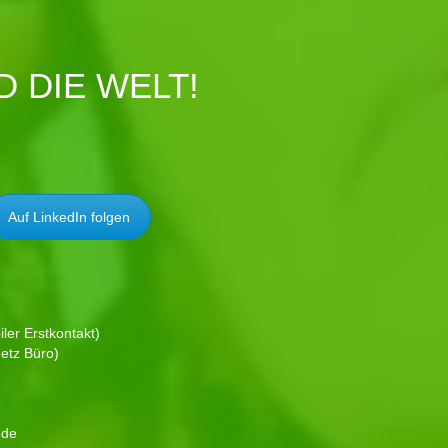
 DIE WELT!
Auf LinkedIn folgen
ler Erstkontakt)
etz Büro)
.de