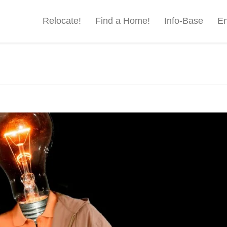
Relocate!
Find a Home!
Info-Base
En