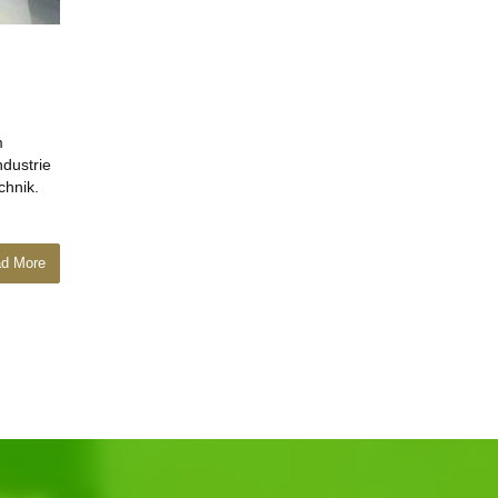
m
ndustrie
chnik.
d More