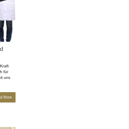
nd
Kraft
h für
it uns
d More