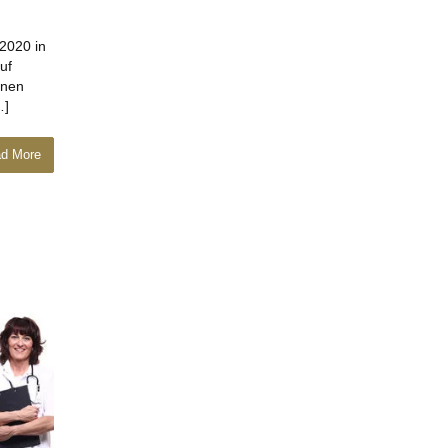
2020 in
uf
onen
…]
d More