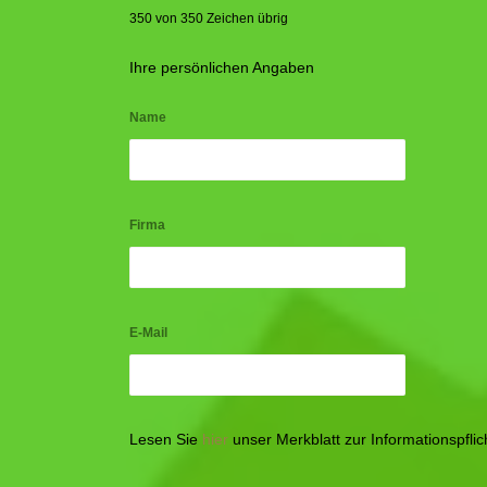
350 von 350 Zeichen übrig
Ihre persönlichen Angaben
Name
Firma
E-Mail
Lesen Sie
hier
unser Merkblatt zur Informationspfl