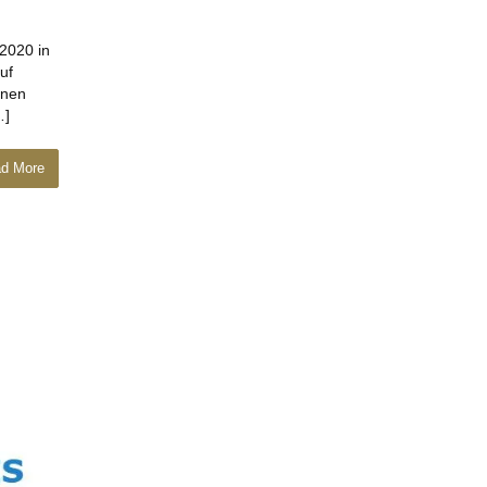
2020 in
uf
onen
…]
d More