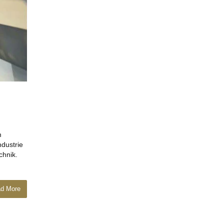
m
ndustrie
chnik.
d More