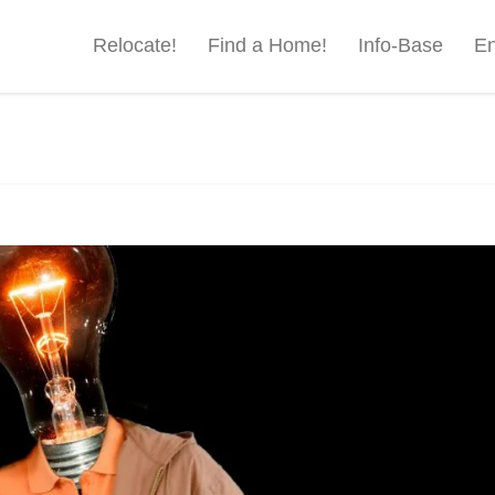
Relocate!
Find a Home!
Info-Base
En