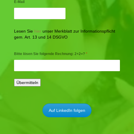
E-Mail
Lesen Sie
hier
unser Merkblatt zur Informationspflicht
gem. Art. 13 und 14 DSGVO
Bitte lösen Sie folgende Rechnung: 2+2=?
*
Auf LinkedIn folgen