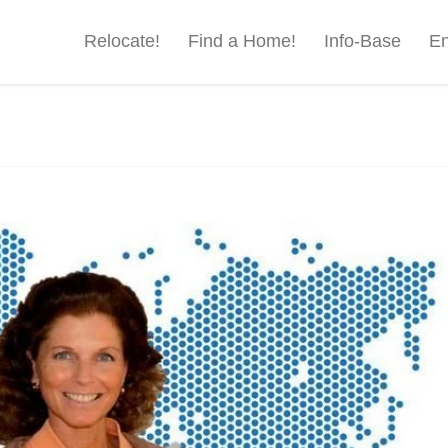
Relocate!
Find a Home!
Info-Base
En