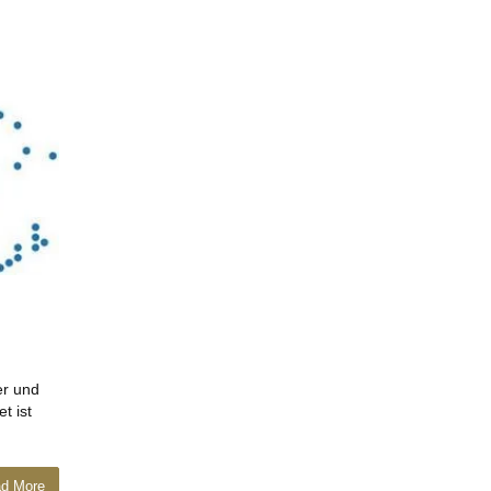
er und
t ist
d More