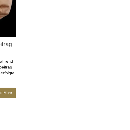
itrag
Während
beitrag
erfolgte
d More