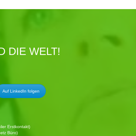
 DIE WELT!
Auf LinkedIn folgen
ler Erstkontakt)
etz Büro)