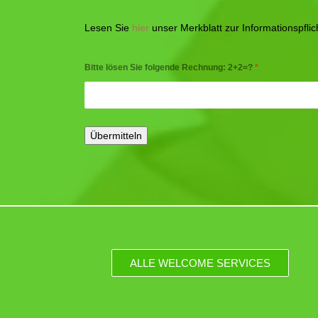
Lesen Sie
hier
unser Merkblatt zur Informationspfl
Bitte lösen Sie folgende Rechnung: 2+2=?
*
ALLE WELCOME SERVICES