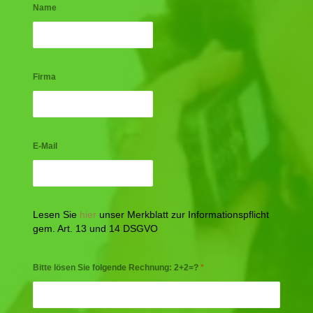
Name
Firma
E-Mail
Lesen Sie
hier
unser Merkblatt zur Informationspflicht
gem. Art. 13 und 14 DSGVO
Bitte lösen Sie folgende Rechnung: 2+2=?
*