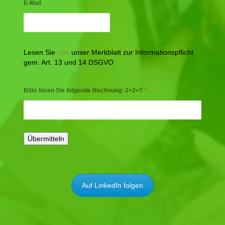
E-Mail
Lesen Sie
hier
unser Merkblatt zur Informationspflicht
gem. Art. 13 und 14 DSGVO
Bitte lösen Sie folgende Rechnung: 2+2=?
*
Auf LinkedIn folgen