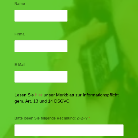
Name
Firma
E-Mail
Lesen Sie
hier
unser Merkblatt zur Informationspflicht
gem. Art. 13 und 14 DSGVO
Bitte lösen Sie folgende Rechnung: 2+2=?
*