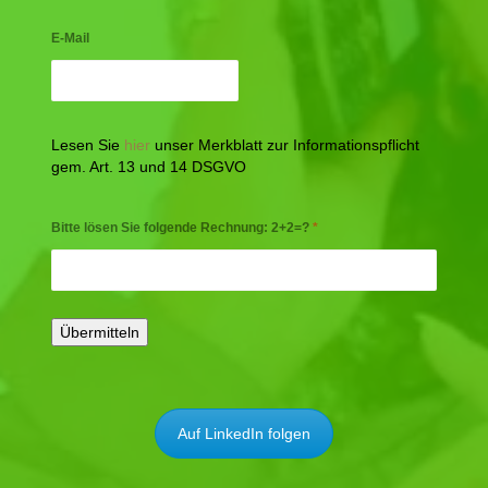
E-Mail
Lesen Sie
hier
unser Merkblatt zur Informationspflicht
gem. Art. 13 und 14 DSGVO
Bitte lösen Sie folgende Rechnung: 2+2=?
*
Auf LinkedIn folgen