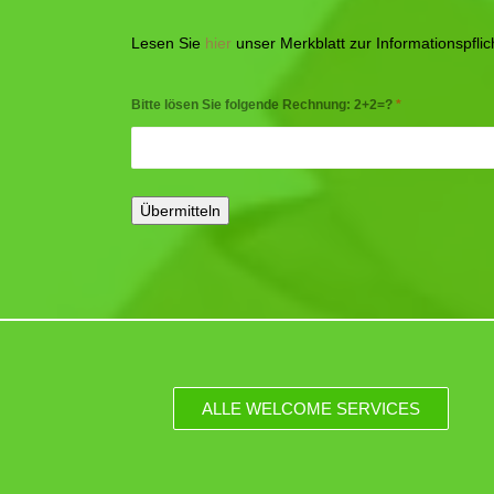
Lesen Sie
hier
unser Merkblatt zur Informationspfl
Bitte lösen Sie folgende Rechnung: 2+2=?
*
ALLE WELCOME SERVICES