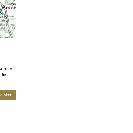
 werden
 die
d More