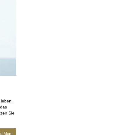
 leben,
 das
tzen Sie
d More