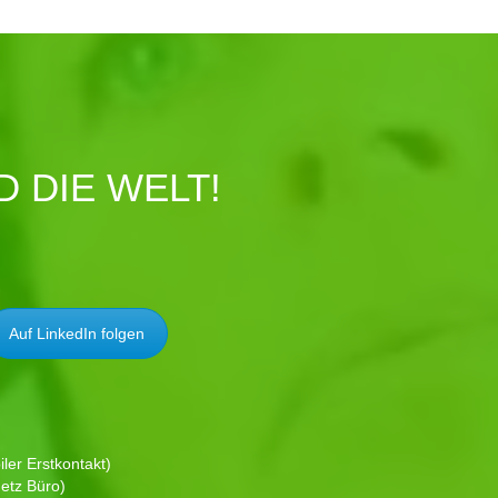
 DIE WELT!
Auf LinkedIn folgen
ler Erstkontakt)
etz Büro)