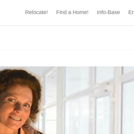
Relocate!
Find a Home!
Info-Base
En