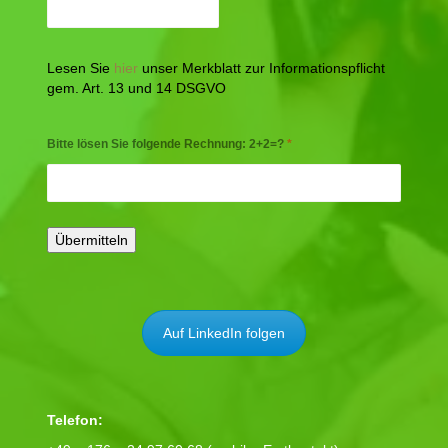
Lesen Sie
hier
unser Merkblatt zur Informationspflicht
gem. Art. 13 und 14 DSGVO
Bitte lösen Sie folgende Rechnung: 2+2=?
*
Auf LinkedIn folgen
Telefon: