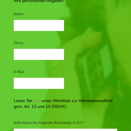
Ihre persönlichen Angaben
Name
Firma
E-Mail
Lesen Sie
hier
unser Merkblatt zur Informationspflicht
gem. Art. 13 und 14 DSGVO
Bitte lösen Sie folgende Rechnung: 2+2=?
*