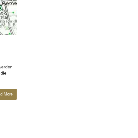
 werden
 die
d More