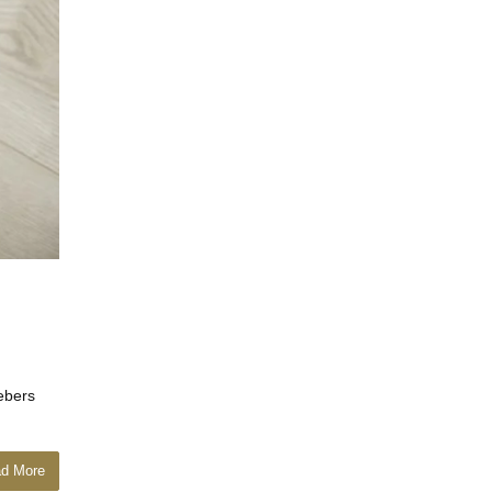
ebers
d More