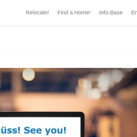
Relocate!
Find a Home!
Info-Base
En