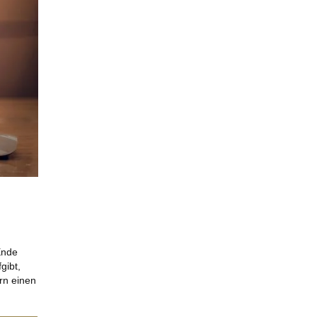
Ende
gibt,
rn einen