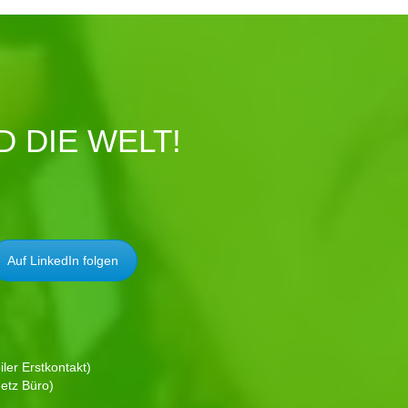
 DIE WELT!
Auf LinkedIn folgen
ler Erstkontakt)
etz Büro)