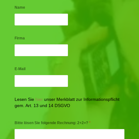
Name
Firma
E-Mail
Lesen Sie
hier
unser Merkblatt zur Informationspflicht
gem. Art. 13 und 14 DSGVO
Bitte lösen Sie folgende Rechnung: 2+2=?
*