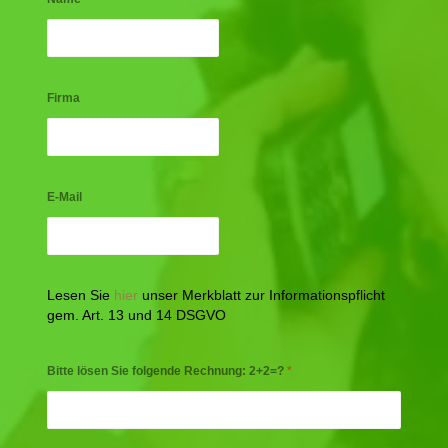
Firma
E-Mail
Lesen Sie
hier
unser Merkblatt zur Informationspflicht
gem. Art. 13 und 14 DSGVO
Bitte lösen Sie folgende Rechnung: 2+2=?
*