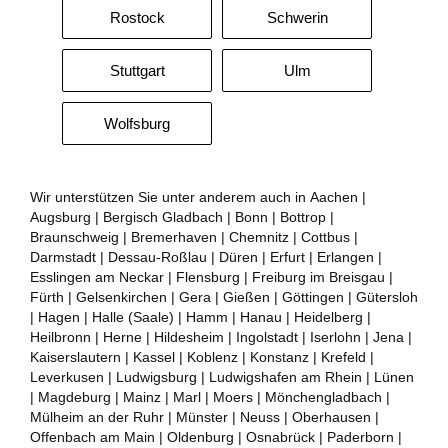
Rostock
Schwerin
Stuttgart
Ulm
Wolfsburg
Wir unterstützen Sie unter anderem auch in Aachen |
Augsburg | Bergisch Gladbach | Bonn | Bottrop |
Braunschweig | Bremerhaven | Chemnitz | Cottbus |
Darmstadt | Dessau-Roßlau | Düren | Erfurt | Erlangen |
Esslingen am Neckar | Flensburg | Freiburg im Breisgau |
Fürth | Gelsenkirchen | Gera | Gießen | Göttingen | Gütersloh
| Hagen | Halle (Saale) | Hamm | Hanau | Heidelberg |
Heilbronn | Herne | Hildesheim | Ingolstadt | Iserlohn | Jena |
Kaiserslautern | Kassel | Koblenz | Konstanz | Krefeld |
Leverkusen | Ludwigsburg | Ludwigshafen am Rhein | Lünen
| Magdeburg | Mainz | Marl | Moers | Mönchengladbach |
Mülheim an der Ruhr | Münster | Neuss | Oberhausen |
Offenbach am Main | Oldenburg | Osnabrück | Paderborn |